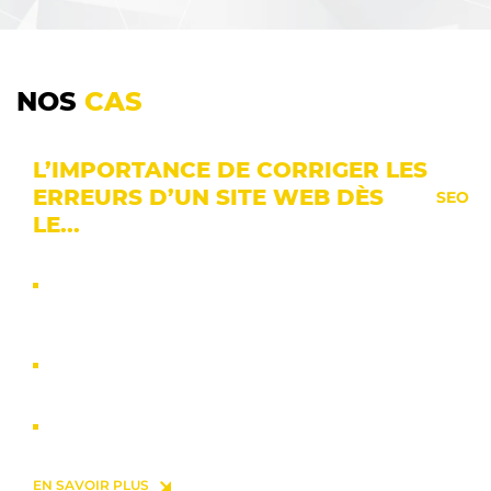
NOS
CAS
L’IMPORTANCE DE CORRIGER LES
ERREURS D’UN SITE WEB DÈS
SEO
LE...
PROBLÈME :
Le site web n’était pratiquement pas indexé par les moteurs de
recherche.
OBJECTIF :
Améliorer la visibilité dans les moteurs de recherche.
RÉSULTAT :
Les clics ont augmenté de 500 à 700 %.
EN SAVOIR PLUS