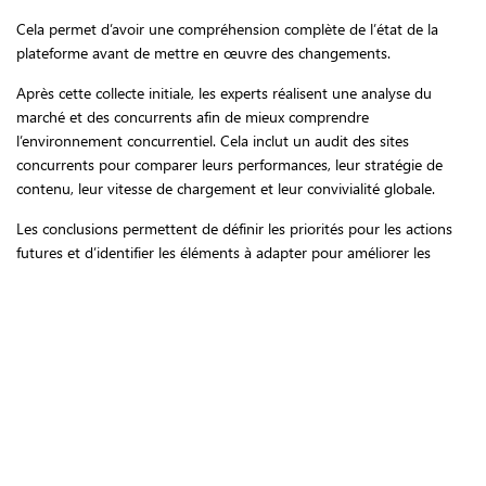
Cela permet d’avoir une compréhension complète de l’état de la
plateforme avant de mettre en œuvre des changements.
Après cette collecte initiale, les experts réalisent une analyse du
marché et des concurrents afin de mieux comprendre
l’environnement concurrentiel. Cela inclut un audit des sites
concurrents pour comparer leurs performances, leur stratégie de
contenu, leur vitesse de chargement et leur convivialité globale.
Les conclusions permettent de définir les priorités pour les actions
futures et d’identifier les éléments à adapter pour améliorer les
performances.
La phase finale livre un rapport détaillé présentant les points forts et
faibles ainsi qu’un plan d’optimisation concret. Les clients peuvent
choisir un forfait de base pour des améliorations rapides ou un
service complet d’analyse concurrentielle avec recommandations
avancées et projections à long terme, afin d’obtenir rapidement des
résultats mesurables et de consolider leur avantage concurrentiel.
AUDIT DE SITES CONCURRENTS –