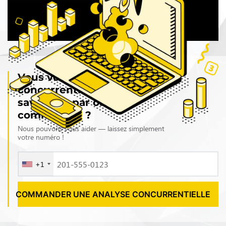
Vous voulez une analyse
concurrentielle mais ne
savez pas par où
commencer ?
Nous pouvons vous aider — laissez simplement
votre numéro !
+1
COMMANDER UNE ANALYSE CONCURRENTIELLE