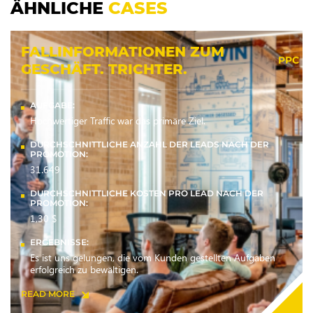
ÄHNLICHE
CASES
FALLINFORMATIONEN ZUM
PPC
GESCHÄFT. TRICHTER.
AUFGABE:
Hochwertiger Traffic war das primäre Ziel.
DURCHSCHNITTLICHE ANZAHL DER LEADS NACH DER
PROMOTION:
31.649
DURCHSCHNITTLICHE KOSTEN PRO LEAD NACH DER
PROMOTION:
1,30 $
ERGEBNISSE:
Es ist uns gelungen, die vom Kunden gestellten Aufgaben
erfolgreich zu bewältigen.
READ MORE