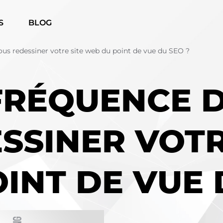
S
BLOG
ous redessiner votre site web du point de vue du SEO ?
FRÉQUENCE D
SSINER VOTR
INT DE VUE 