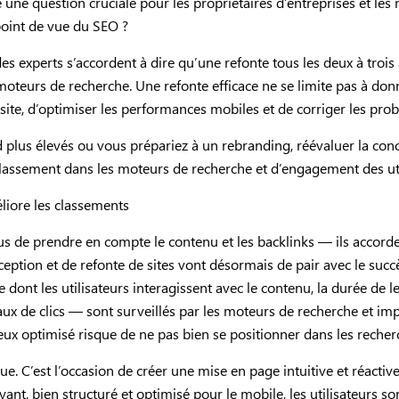
 une question cruciale pour les propriétaires d’entreprises et les
oint de vue du SEO ?
 des experts s’accordent à dire qu’une refonte tous les deux à troi
teurs de recherche. Une refonte efficace ne se limite pas à don
site, d’optimiser les performances mobiles et de corriger les pr
d plus élevés ou vous prépariez à un rebranding, réévaluer la conc
lassement dans les moteurs de recherche et d’engagement des uti
liore les classements
 de prendre en compte le contenu et les backlinks — ils accorde
ception et de refonte de sites vont désormais de pair avec le succès
e dont les utilisateurs interagissent avec le contenu, la durée de l
taux de clics — sont surveillés par les moteurs de recherche et imp
eux optimisé risque de ne pas bien se positionner dans les reche
ue. C’est l’occasion de créer une mise en page intuitive et réacti
yant, bien structuré et optimisé pour le mobile, les utilisateurs so