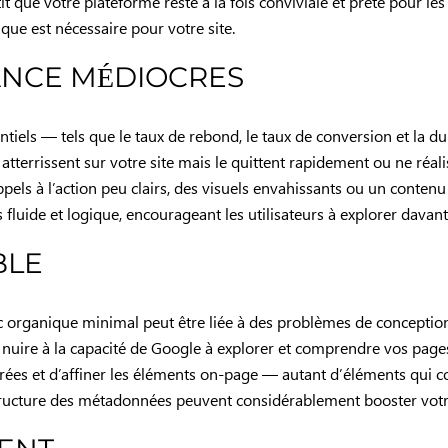
tit que votre plateforme reste à la fois conviviale et prête pour 
que est nécessaire pour votre site.
ANCE MÉDIOCRES
tiels — tels que le taux de rebond, le taux de conversion et la
tterrissent sur votre site mais le quittent rapidement ou ne réalis
pels à l’action peu clairs, des visuels envahissants ou un conten
 fluide et logique, encourageant les utilisateurs à explorer davan
BLE
 organique minimal peut être liée à des problèmes de conception.
 nuire à la capacité de Google à explorer et comprendre vos pages
rées et d’affiner les éléments on-page — autant d’éléments qui c
structure des métadonnées peuvent considérablement booster votre