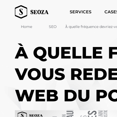
SERVICES
CASE
Home
SEO
À quelle fréquence devriez-v
À QUELLE 
VOUS REDE
WEB DU PO