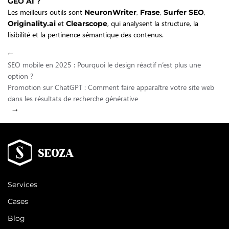
GEO AI ?
Les meilleurs outils sont
,
,
,
NeuronWriter
Frase
Surfer SEO
et
, qui analysent la structure, la
Originality.ai
Clearscope
lisibilité et la pertinence sémantique des contenus.
←
SEO mobile en 2025 : Pourquoi le design réactif n’est plus une
option ?
Promotion sur ChatGPT : Comment faire apparaître votre site web
dans les résultats de recherche générative
→
Services
Cases
Blog