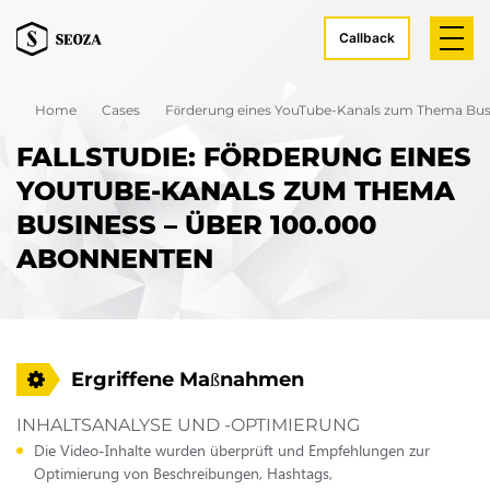
Callback
Home
Cases
Förderung eines YouTube-Kanals zum Thema Busi
FALLSTUDIE: FÖRDERUNG EINES
YOUTUBE-KANALS ZUM THEMA
BUSINESS – ÜBER 100.000
ABONNENTEN
Ergriffene Maßnahmen
INHALTSANALYSE UND -OPTIMIERUNG
Die Video-Inhalte wurden überprüft und Empfehlungen zur
Optimierung von Beschreibungen, Hashtags,