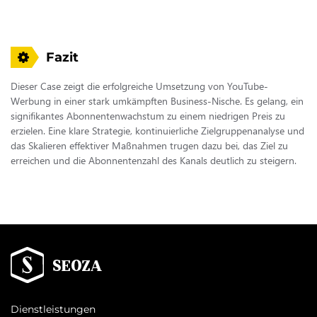
Fazit
Dieser Case zeigt die erfolgreiche Umsetzung von YouTube-
Werbung in einer stark umkämpften Business-Nische. Es gelang, ein
signifikantes Abonnentenwachstum zu einem niedrigen Preis zu
erzielen. Eine klare Strategie, kontinuierliche Zielgruppenanalyse und
das Skalieren effektiver Maßnahmen trugen dazu bei, das Ziel zu
erreichen und die Abonnentenzahl des Kanals deutlich zu steigern.
Dienstleistungen