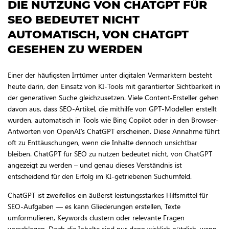
DIE NUTZUNG VON CHATGPT FÜR
SEO BEDEUTET NICHT
AUTOMATISCH, VON CHATGPT
GESEHEN ZU WERDEN
Einer der häufigsten Irrtümer unter digitalen Vermarktern besteht
heute darin, den Einsatz von KI-Tools mit garantierter Sichtbarkeit in
der generativen Suche gleichzusetzen. Viele Content-Ersteller gehen
davon aus, dass SEO-Artikel, die mithilfe von GPT-Modellen erstellt
wurden, automatisch in Tools wie Bing Copilot oder in den Browser-
Antworten von OpenAI’s ChatGPT erscheinen. Diese Annahme führt
oft zu Enttäuschungen, wenn die Inhalte dennoch unsichtbar
bleiben. ChatGPT für SEO zu nutzen bedeutet nicht, von ChatGPT
angezeigt zu werden – und genau dieses Verständnis ist
entscheidend für den Erfolg im KI-getriebenen Suchumfeld.
ChatGPT ist zweifellos ein äußerst leistungsstarkes Hilfsmittel für
SEO-Aufgaben — es kann Gliederungen erstellen, Texte
umformulieren, Keywords clustern oder relevante Fragen
vorschlagen. Doch die Inhalte sind nur dann wirklich nützlich, wenn