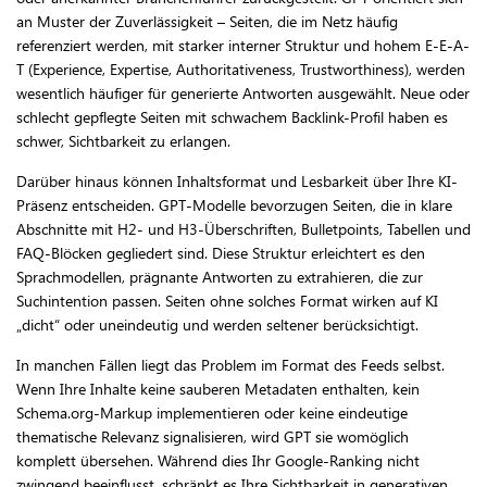
an Muster der Zuverlässigkeit – Seiten, die im Netz häufig
referenziert werden, mit starker interner Struktur und hohem E-E-A-
T (Experience, Expertise, Authoritativeness, Trustworthiness), werden
wesentlich häufiger für generierte Antworten ausgewählt. Neue oder
schlecht gepflegte Seiten mit schwachem Backlink-Profil haben es
schwer, Sichtbarkeit zu erlangen.
Darüber hinaus können Inhaltsformat und Lesbarkeit über Ihre KI-
Präsenz entscheiden. GPT-Modelle bevorzugen Seiten, die in klare
Abschnitte mit H2- und H3-Überschriften, Bulletpoints, Tabellen und
FAQ-Blöcken gegliedert sind. Diese Struktur erleichtert es den
Sprachmodellen, prägnante Antworten zu extrahieren, die zur
Suchintention passen. Seiten ohne solches Format wirken auf KI
„dicht“ oder uneindeutig und werden seltener berücksichtigt.
In manchen Fällen liegt das Problem im Format des Feeds selbst.
Wenn Ihre Inhalte keine sauberen Metadaten enthalten, kein
Schema.org-Markup implementieren oder keine eindeutige
thematische Relevanz signalisieren, wird GPT sie womöglich
komplett übersehen. Während dies Ihr Google-Ranking nicht
zwingend beeinflusst, schränkt es Ihre Sichtbarkeit in generativen