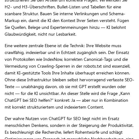
H2- und H3-Überschriften, Bullet-Listen und Tabellen für eine
scanbare Struktur. Bauen Sie interne Verlinkungen und Schema-
Markup ein, damit die KI den Kontext Ihrer Seiten versteht. Fügen
Sie Quellen, Belege und Expertenmeinungen hinzu — KI belohnt
Glaubwürdigkeit, nicht nur Lesbarkeit.
Eine weitere zentrale Ebene ist die Technik: Ihre Website muss
crawlfähig, indexierbar und in Echtzeit zugänglich sein. Der Einsatz
von Protokollen wie IndexNow, korrekten Canonical-Tags und die
Vermeidung von Crawling-Sperren in der robots.txt sind essenziell,
damit KI-gestützte Tools Ihre Inhalte überhaupt erreichen können.
Ohne diese Infrastruktur bleiben selbst hervorragend verfasste SEO-
Texte — unabhängig davon, ob sie mit GPT erstellt wurden oder
nicht — für die KI unsichtbar. An dieser Stelle wird die Frage „Kann
ChatGPT bei SEO helfen?“ konkret: Ja — aber nur in Kombination
mit korrekt strukturiertem und indexiertem Content.
Der wahre Nutzen von ChatGPT für SEO liegt nicht im Ersatz
menschlichen Denkens, sondern in der Steigerung der Produktivität.
Es beschleunigt die Recherche, liefert Rohentwürfe und schlägt
Optimierungen vor. Dennoch ist menschliche Nachbearbeitung, eine