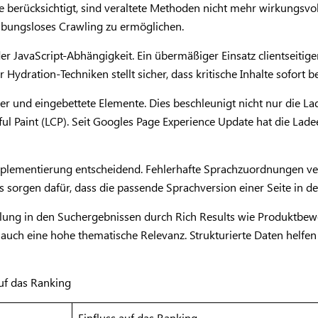
 berücksichtigt, sind veraltete Methoden nicht mehr wirkungsvo
eibungsloses Crawling zu ermöglichen.
der JavaScript-Abhängigkeit. Ein übermäßiger Einsatz clientseitig
Hydration-Techniken stellt sicher, dass kritische Inhalte sofort 
lder und eingebettete Elemente. Dies beschleunigt nicht nur die L
 Paint (LCP). Seit Googles Page Experience Update hat die Ladeeff
Implementierung entscheidend. Fehlerhafte Sprachzuordnungen 
gs sorgen dafür, dass die passende Sprachversion einer Seite in d
lung in den Suchergebnissen durch Rich Results wie Produktbew
n auch eine hohe thematische Relevanz. Strukturierte Daten helf
uf das Ranking
Einfluss auf das Ranking