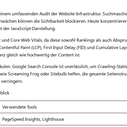
einem umfassenden Audit der Website-Infrastruktur. Suchmaschin
Schwächen können die Sichtbarkeit blockieren. Heute konzentrieren
t der JavaScript-Darstellung.
eit und Core Web Vitals, da diese sowohl Rankings als auch Abspr
ntentful Paint (LCP), First Input Delay (FID) und Cumulative Lay
z gleich wie hochwertig der Content ist.
Säulen. Google Search Console ist unerlässlich, um Crawling-Stati
s wie Screaming Frog oder Sitebulb helfen, die gesamte Seitenstruk
z verringern.
blick
Verwendete Tools
PageSpeed Insights, Lighthouse