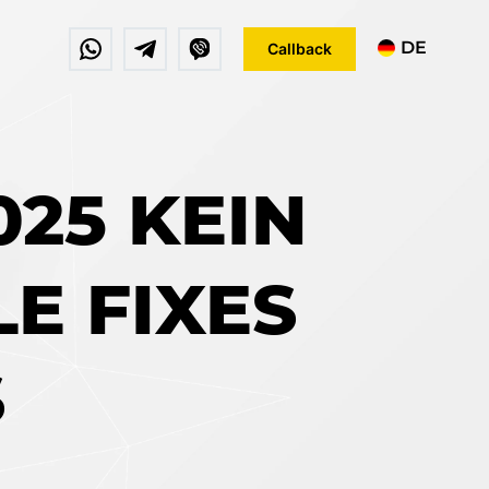
DE
Callback
EN
FR
025 KEIN
E FIXES
S