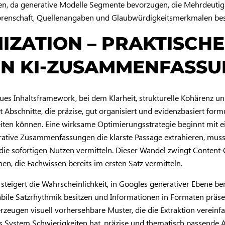
en, da generative Modelle Segmente bevorzugen, die Mehrdeutigk
 Autorenschaft, Quellenangaben und Glaubwürdigkeitsmerkmalen 
IZATION – PRAKTISCH
 IN KI-ZUSAMMENFASS
eues Inhaltsframework, bei dem Klarheit, strukturelle Kohärenz 
bschnitte, die präzise, gut organisiert und evidenzbasiert formu
ten können. Eine wirksame Optimierungsstrategie beginnt mit eine
erative Zusammenfassungen die klarste Passage extrahieren, muss 
 die sofortigen Nutzen vermitteln. Dieser Wandel zwingt Content
en, die Fachwissen bereits im ersten Satz vermitteln.
steigert die Wahrscheinlichkeit, in Googles generativer Ebene b
tabile Satzrhythmik besitzen und Informationen in Formaten präsent
rzeugen visuell vorhersehbare Muster, die die Extraktion vereinfa
 das System Schwierigkeiten hat, präzise und thematisch passende