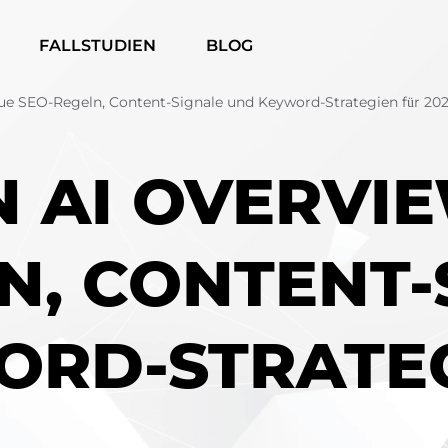
FALLSTUDIEN
BLOG
eue SEO-Regeln, Content-Signale und Keyword-Strategien für 20
N AI OVERVI
N, CONTENT-
ORD-STRATEG