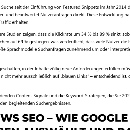
 Suche seit der Einführung von Featured Snippets im Jahr 2014 d
 neu und beantwortet Nutzeranfragen direkt. Diese Entwicklung h
affic erhalten.
e Studien zeigen, dass die Klickrate um 34 % bis 89 % sinkt, sob
Suchen auf 69 % gestiegen, was verdeutlicht, dass viele Nutzer di
ße Sprachmodelle Suchanfragen zunehmend um oder interpretiere
haffen, in der Inhalte völlig neue Anforderungen erfüllen müssen
icht mehr ausschließlich auf „blauen Links“ – entscheidend ist, 
eidenden Content-Signale und die Keyword-Strategien, die Sie 20
 den begleitenden Suchergebnissen.
WS SEO – WIE GOOGLE 