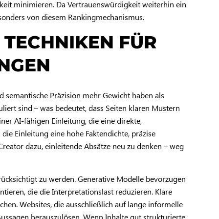
eit minimieren. Da Vertrauenswürdigkeit weiterhin ein
besonders von diesem Rankingmechanismus.
E TECHNIKEN FÜR
UNGEN
und semantische Präzision mehr Gewicht haben als
liert sind – was bedeutet, dass Seiten klaren Mustern
r AI-fähigen Einleitung, die eine direkte,
die Einleitung eine hohe Faktendichte, präzise
-Creator dazu, einleitende Absätze neu zu denken – weg
erücksichtigt zu werden. Generative Modelle bevorzugen
ieren, die die Interpretationslast reduzieren. Klare
chen. Websites, die ausschließlich auf lange informelle
 Aussagen herauszulösen. Wenn Inhalte gut strukturierte