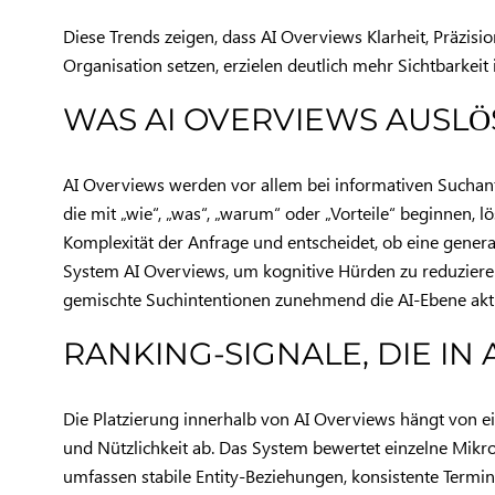
Diese Trends zeigen, dass AI Overviews Klarheit, Präzisi
Organisation setzen, erzielen deutlich mehr Sichtbarkeit
WAS AI OVERVIEWS AUSLÖ
AI Overviews werden vor allem bei informativen Suchanf
die mit „wie“, „was“, „warum“ oder „Vorteile“ beginnen,
Komplexität der Anfrage und entscheidet, ob eine genera
System AI Overviews, um kognitive Hürden zu reduziere
gemischte Suchintentionen zunehmend die AI-Ebene aktivi
RANKING-SIGNALE, DIE I
Die Platzierung innerhalb von AI Overviews hängt von ei
und Nützlichkeit ab. Das System bewertet einzelne Mikro
umfassen stabile Entity-Beziehungen, konsistente Termino