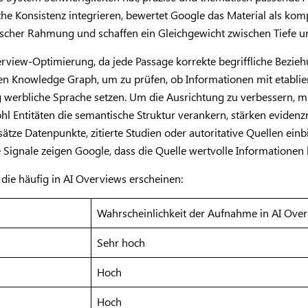
ische Konsistenz integrieren, bewertet Google das Material als k
ischer Rahmung und schaffen ein Gleichgewicht zwischen Tiefe un
-Overview-Optimierung, da jede Passage korrekte begriffliche Be
den Knowledge Graph, um zu prüfen, ob Informationen mit etablier
g werbliche Sprache setzen. Um die Ausrichtung zu verbessern, müs
 Entitäten die semantische Struktur verankern, stärken evidenzr
ze Datenpunkte, zitierte Studien oder autoritative Quellen einb
gnale zeigen Google, dass die Quelle wertvolle Informationen li
 die häufig in AI Overviews erscheinen:
Wahrscheinlichkeit der Aufnahme in AI Ove
Sehr hoch
Hoch
Hoch