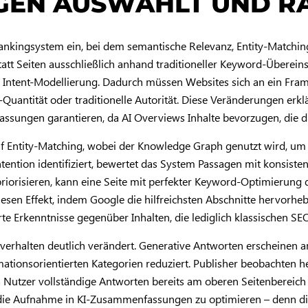
EN AUSWÄHLT UND R
ankingsystem ein, bei dem semantische Relevanz, Entity-Matchin
nstatt Seiten ausschließlich anhand traditioneller Keyword-Übere
 Intent-Modellierung. Dadurch müssen Websites sich an ein Frame
nk-Quantität oder traditionelle Autorität. Diese Veränderungen er
sungen garantieren, da AI Overviews Inhalte bevorzugen, die die
f Entity-Matching, wobei der Knowledge Graph genutzt wird, um
ntion identifiziert, bewertet das System Passagen mit konsisten
priorisieren, kann eine Seite mit perfekter Keyword-Optimierung
iesen Effekt, indem Google die hilfreichsten Abschnitte hervorheb
rte Erkenntnisse gegenüber Inhalten, die lediglich klassischen S
verhalten deutlich verändert. Generative Antworten erscheinen 
ormationsorientierten Kategorien reduziert. Publisher beobachten 
 Nutzer vollständige Antworten bereits am oberen Seitenbereich 
die Aufnahme in KI-Zusammenfassungen zu optimieren – denn die 