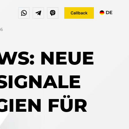
DE
Callback
EN
26
FR
EWS: NEUE
SIGNALE
IEN FÜR