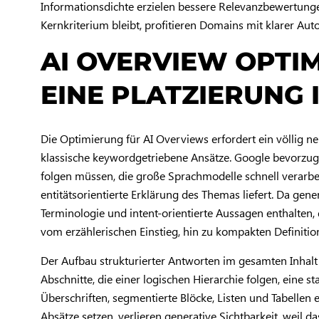
Informationsdichte erzielen bessere Relevanzbewertung
Kernkriterium bleibt, profitieren Domains mit klarer
AI OVERVIEW OPTIM
EINE PLATZIERUNG
Die Optimierung für AI Overviews erfordert ein völlig n
klassische keywordgetriebene Ansätze. Google bevorzugt A
folgen müssen, die große Sprachmodelle schnell verarbei
entitätsorientierte Erklärung des Themas liefert. Da gen
Terminologie und intent-orientierte Aussagen enthalten,
vom erzählerischen Einstieg, hin zu kompakten Definition
Der Aufbau strukturierter Antworten im gesamten Inhalt 
Abschnitte, die einer logischen Hierarchie folgen, eine s
Überschriften, segmentierte Blöcke, Listen und Tabellen e
Absätze setzen, verlieren generative Sichtbarkeit, weil