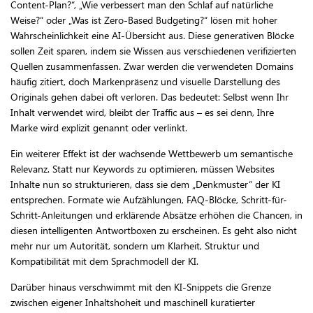
Content-Plan?“, „Wie verbessert man den Schlaf auf natürliche
Weise?“ oder „Was ist Zero-Based Budgeting?“ lösen mit hoher
Wahrscheinlichkeit eine AI-Übersicht aus. Diese generativen Blöcke
sollen Zeit sparen, indem sie Wissen aus verschiedenen verifizierten
Quellen zusammenfassen. Zwar werden die verwendeten Domains
häufig zitiert, doch Markenpräsenz und visuelle Darstellung des
Originals gehen dabei oft verloren. Das bedeutet: Selbst wenn Ihr
Inhalt verwendet wird, bleibt der Traffic aus – es sei denn, Ihre
Marke wird explizit genannt oder verlinkt.
Ein weiterer Effekt ist der wachsende Wettbewerb um semantische
Relevanz. Statt nur Keywords zu optimieren, müssen Websites
Inhalte nun so strukturieren, dass sie dem „Denkmuster“ der KI
entsprechen. Formate wie Aufzählungen, FAQ-Blöcke, Schritt-für-
Schritt-Anleitungen und erklärende Absätze erhöhen die Chancen, in
diesen intelligenten Antwortboxen zu erscheinen. Es geht also nicht
mehr nur um Autorität, sondern um Klarheit, Struktur und
Kompatibilität mit dem Sprachmodell der KI.
Darüber hinaus verschwimmt mit den KI-Snippets die Grenze
zwischen eigener Inhaltshoheit und maschinell kuratierter